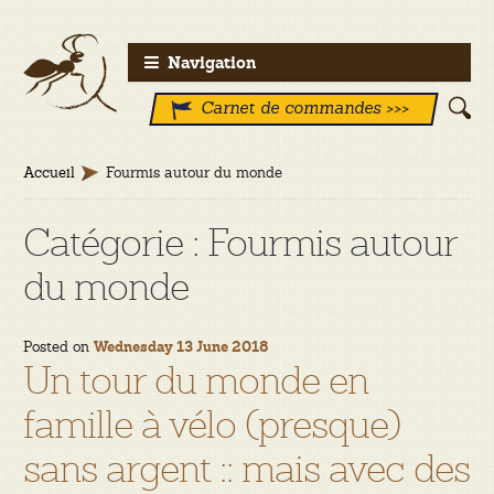
Aller
Aller
Navigation
à
au
Carnet de commandes >>>
la
contenu
navigation
Accueil
Fourmis autour du monde
Catégorie :
Fourmis autour
du monde
Posted on
Wednesday 13 June 2018
Un tour du monde en
famille à vélo (presque)
sans argent :: mais avec des