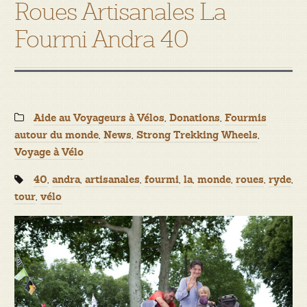
Roues Artisanales La
Fourmi Andra 40
Categories:
,
,
Aide au Voyageurs à Vélos
Donations
Fourmis
,
,
,
autour du monde
News
Strong Trekking Wheels
Voyage à Vélo
Tags:
,
,
,
,
,
,
,
,
40
andra
artisanales
fourmi
la
monde
roues
ryde
,
tour
vélo