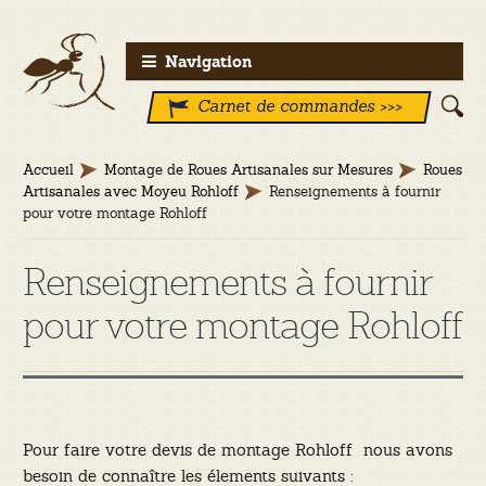
Aller
Aller
Navigation
à
au
Carnet de commandes >>>
la
contenu
navigation
Accueil
Montage de Roues Artisanales sur Mesures
Roues
Artisanales avec Moyeu Rohloff
Renseignements à fournir
pour votre montage Rohloff
Renseignements à fournir
pour votre montage Rohloff
Pour faire votre devis de montage Rohloff nous avons
besoin de connaître les élements suivants :