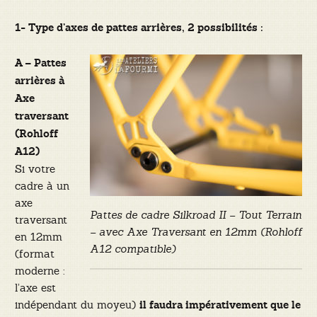
1- Type d’axes de pattes arrières, 2 possibilités :
A – Pattes
arrières à
Axe
traversant
(Rohloff
A12)
Si votre
cadre à un
axe
Pattes de cadre Silkroad II – Tout Terrain
traversant
– avec Axe Traversant en 12mm (Rohloff
en 12mm
A12 compatible)
(format
moderne :
l’axe est
indépendant du moyeu)
il faudra impérativement que le