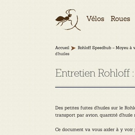
Aller
Aller
Vélos
Roues
à
au
la
contenu
navigation
Accueil
Rohloff Speedhub – Moyeu à v
d’huiles
Entretien Rohloff : 
Des petites fuites d’huiles sur le Ro
transport par avion, quantité d’huile
Ce document va vous aider à y voir 