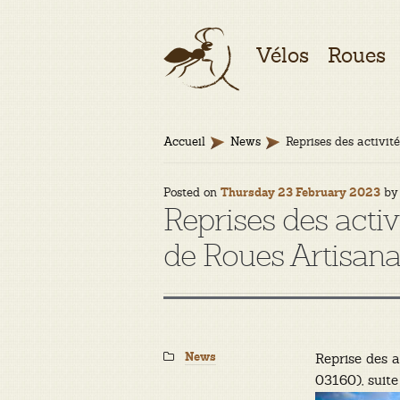
Aller
Aller
Vélos
Roues
à
au
la
contenu
navigation
Accueil
News
Reprises des activit
Posted on
b
Thursday 23 February 2023
Reprises des activ
de Roues Artisana
Categories:
News
Reprise des a
03160), suit