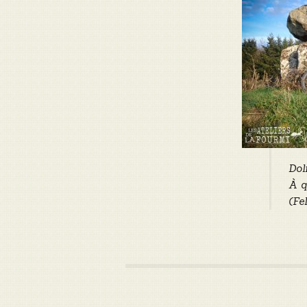
Dol
À q
(Fe