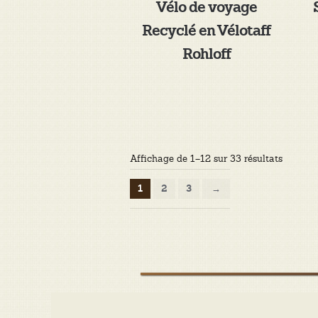
Vélo de voyage
Recyclé en Vélotaff
Rohloff
Trié
Affichage de 1–12 sur 33 résultats
du
plus
1
2
3
→
récent
au
plus
ancien