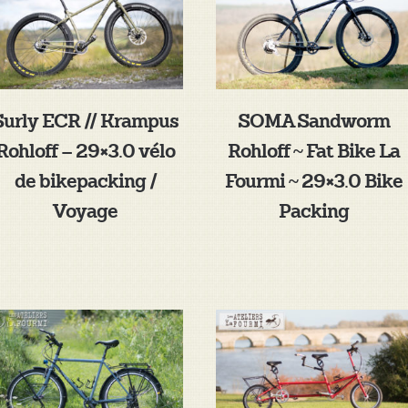
Surly ECR // Krampus
SOMA Sandworm
Rohloff – 29×3.0 vélo
Rohloff ~ Fat Bike La
de bikepacking /
Fourmi ~ 29×3.0 Bike
Voyage
Packing