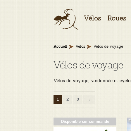
Aller
Aller
Vélos
Roues
à
au
la
contenu
navigation
Accueil
Vélos
Vélos de voyage
Vélos de voyage
Vélos de voyage, randonnée et cyclo 
1
2
3
→
Disponible sur commande