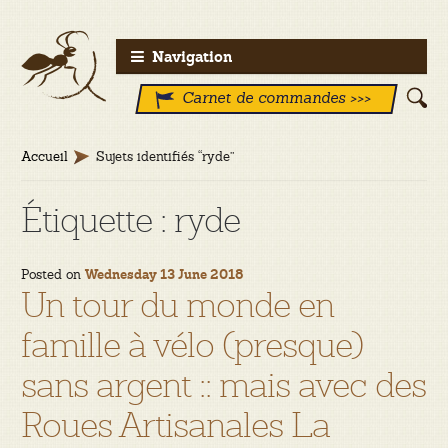
Aller
Aller
Navigation
à
au
Carnet de commandes >>>
la
contenu
navigation
Accueil
Sujets identifiés “ryde”
Étiquette :
ryde
Posted on
Wednesday 13 June 2018
Un tour du monde en
famille à vélo (presque)
sans argent :: mais avec des
Roues Artisanales La