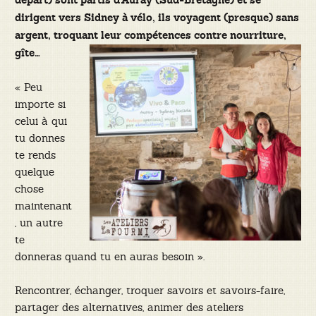
départ) sont partis d’Auray (Sud-Bretagne) et se
dirigent vers Sidney à vélo, ils voyagent (presque) sans
argent, troquant leur compétences contre nourriture,
gîte…
« Peu
importe si
celui à qui
tu donnes
te rends
quelque
chose
maintenant
, un autre
te
donneras quand tu en auras besoin ».
Rencontrer, échanger, troquer savoirs et savoirs-faire,
partager des alternatives, animer des ateliers