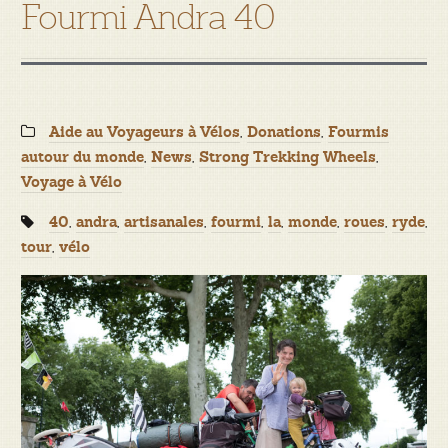
Fourmi Andra 40
Categories:
,
,
Aide au Voyageurs à Vélos
Donations
Fourmis
,
,
,
autour du monde
News
Strong Trekking Wheels
Voyage à Vélo
Tags:
,
,
,
,
,
,
,
,
40
andra
artisanales
fourmi
la
monde
roues
ryde
,
tour
vélo