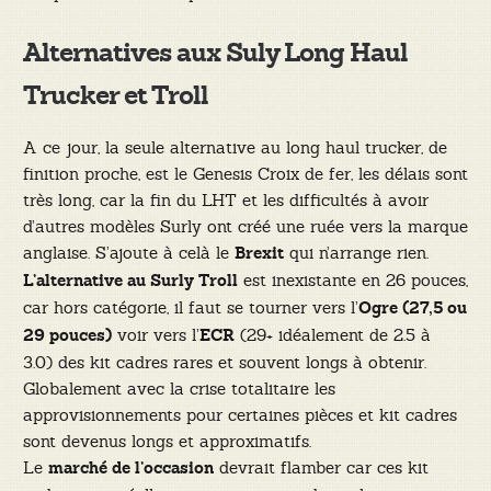
Alternatives aux Suly Long Haul
Trucker
et Troll
A ce jour, la seule alternative au long haul trucker, de
finition proche, est le Genesis Croix de fer, les délais sont
très long, car la fin du LHT et les difficultés à avoir
d’autres modèles Surly ont créé une ruée vers la marque
anglaise. S’ajoute à celà le
qui n’arrange rien.
Brexit
est inexistante en 26 pouces,
L’alternative au Surly Troll
car hors catégorie, il faut se tourner vers l’
Ogre (27,5 ou
voir vers l’
(29+ idéalement de 2.5 à
29 pouces)
ECR
3.0) des kit cadres rares et souvent longs à obtenir.
Globalement avec la crise totalitaire les
approvisionnements pour certaines pièces et kit cadres
sont devenus longs et approximatifs.
Le
devrait flamber car ces kit
marché de l’occasion