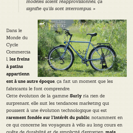
modèles soient réapprovisionnés, ça
signifie qu’ils sont interrompus. »
Dans le
Monde du
Cycle
Commercia
l,
les freins
à patins
appartienn
, ça fait un moment que les
ent à une autre époque
fabricants le font comprendre.
Cette évolution de la gamme
n’a rien de
Surly
surprenant, elle suit les tendances marketing qui
poussent à une évolution technologique qui est
, notamment en
rarement fondée sur l’intérêt du public
ce qui concerne les voyageurs à vélo au long cours en
quête de durabilité et de simplicité d’entretien,
mais