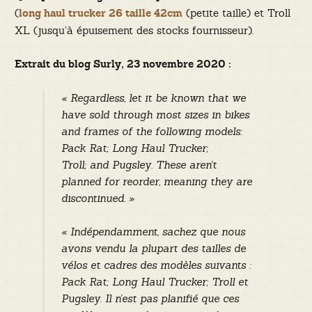
(
(petite taille) et Troll
long haul trucker 26 taille 42cm
XL (jusqu’à épuisement des stocks fournisseur).
Extrait du blog Surly, 23 novembre 2020 :
« Regardless, let it be known that w
e
have
sold through most
sizes in bikes
and frames of the following models:
Pack Rat; Long Haul Trucker;
Troll;
and
Pugsley. These aren’t
planned for reorder, m
eaning they are
discontinued. »
« Indépendamment, sachez que nous
avons vendu la plupart des tailles de
vélos et cadres des modèles suivants :
Pack Rat; Long Haul Trucker; Troll et
Pugsley. Il n’est pas planifié que ces