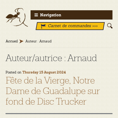
Aller
Aller
Navigation
à
au
Carnet de commandes >>>
la
contenu
navigation
Accueil
Auteur : Arnaud
Auteur/autrice :
Arnaud
Posted on
Thursday 15 August 2024
Fête de la Vierge, Notre
Dame de Guadalupe sur
fond de Disc Trucker