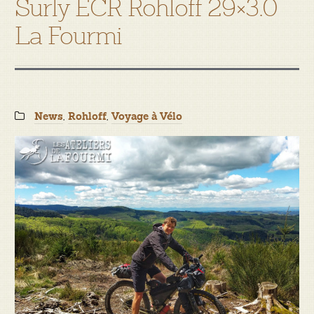
Surly ECR Rohloff 29×3.0
La Fourmi
Categories:
,
,
News
Rohloff
Voyage à Vélo