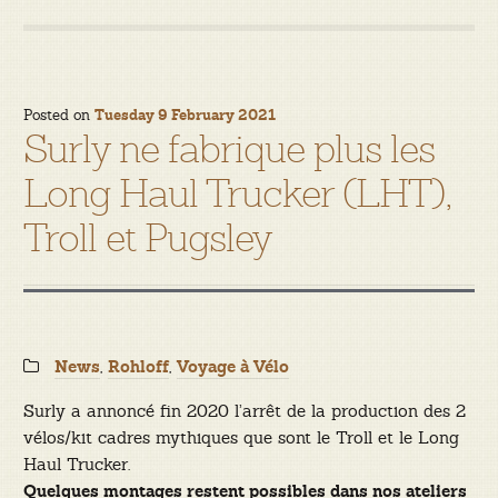
Posted on
Tuesday 9 February 2021
Surly ne fabrique plus les
Long Haul Trucker (LHT),
Troll et Pugsley
Categories:
,
,
News
Rohloff
Voyage à Vélo
Surly a annoncé fin 2020 l’arrêt de la production des 2
vélos/kit cadres mythiques que sont le Troll et le Long
Haul Trucker.
Quelques montages restent possibles dans nos ateliers