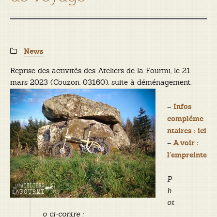
Categories:
News
Reprise des activités des Ateliers de la Fourmi, le 21
mars 2023 (Couzon, 03160), suite à déménagement.
–
Infos
compléme
ntaires : ici
–
A voir :
l’empreinte
P
h
ot
o ci-contre :