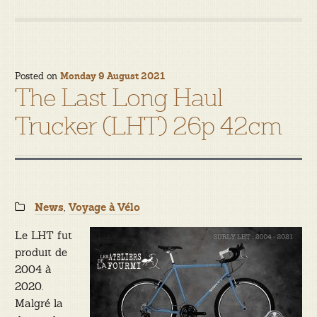
Posted on
Monday 9 August 2021
The Last Long Haul
Trucker (LHT) 26p 42cm
Categories:
,
News
Voyage à Vélo
Le LHT fut
produit de
2004 à
2020.
Malgré la