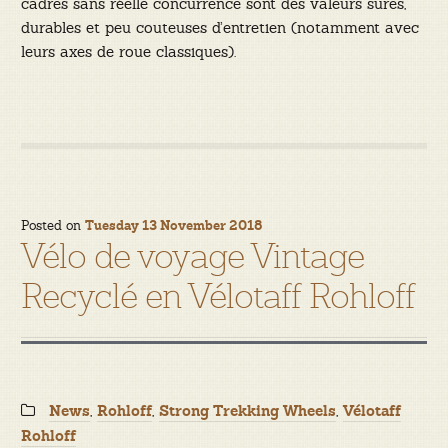
cadres sans réelle concurrence sont des valeurs sures,
durables et peu couteuses d’entretien (notamment avec
leurs axes de roue classiques).
Posted on
Tuesday 13 November 2018
Vélo de voyage Vintage
Recyclé en Vélotaff Rohloff
Categories:
,
,
,
News
Rohloff
Strong Trekking Wheels
Vélotaff
Rohloff