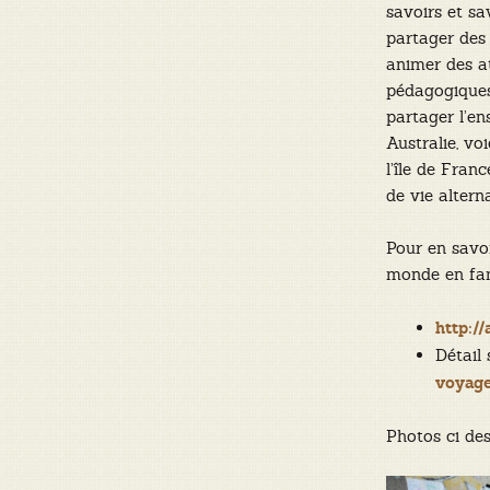
savoirs et sav
partager des 
animer des at
pédagogiques 
partager l’en
Australie, vo
l’île de Fran
de vie alterna
Pour en savoi
monde en famil
http:/
Détail 
voyag
Photos ci de