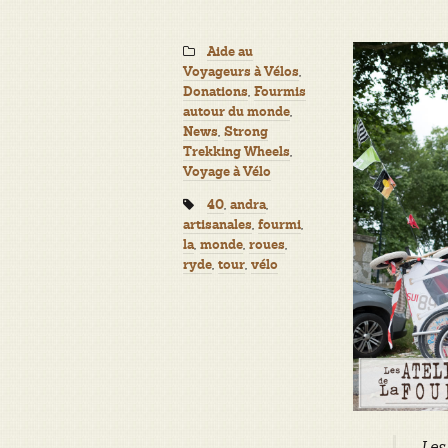
Categories:
Aide au
,
Voyageurs à Vélos
,
Donations
Fourmis
,
autour du monde
,
News
Strong
,
Trekking Wheels
Voyage à Vélo
Tags:
,
,
40
andra
,
,
artisanales
fourmi
,
,
,
la
monde
roues
,
,
ryde
tour
vélo
Les