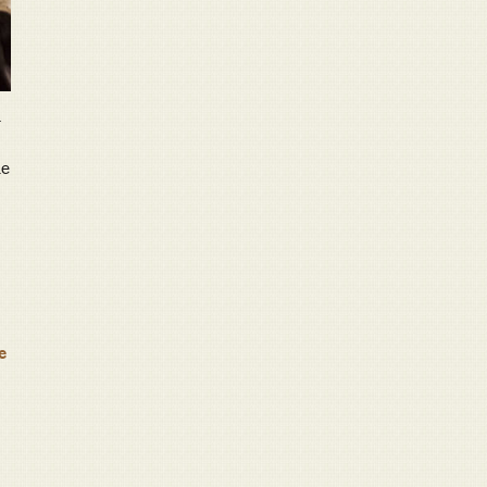
n
de
e