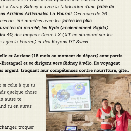
jet « Auray-Sidney » avec la fabrication d’une
paire de
es Arrières Artisanales La Fourmi
. Ces roues de 26
ces ont été montées avec les
jantes les plus
urantes du marché, les Ryde (anciennement Rigida)
ra 40
, des moyeux Deore LX (XT en standard sur les
tages la Fourmi) et des Rayons DT Swiss.
elle et Auriane (16 mois au moment du départ) sont partis
Bretagne) et se dirigent vers Sidney à vélo, ils voyagent
ns argent, troquant leur compétences contre nourriture, gîte…
 si celui à qui tu
nds quelque chose
un autre te
nd tu en auras
changer, troquer