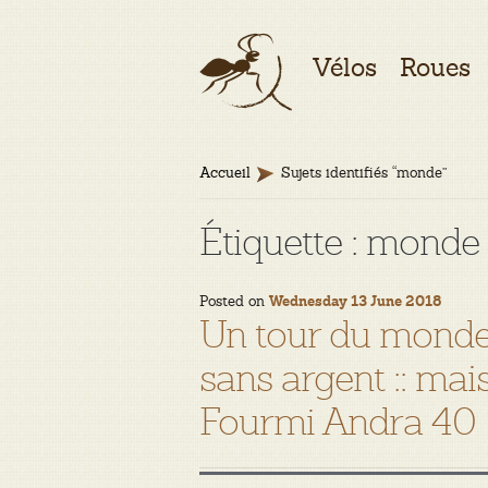
Aller
Aller
Vélos
Roues
à
au
la
contenu
navigation
Accueil
Sujets identifiés “monde”
Étiquette :
monde
Posted on
Wednesday 13 June 2018
Un tour du monde 
sans argent :: ma
Fourmi Andra 40