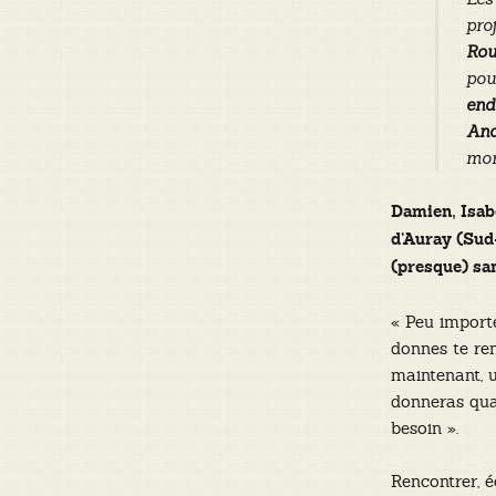
pro
Rou
pou
end
And
mon
Damien, Isab
d’Auray (Sud-
(presque) sa
« Peu importe
donnes te re
maintenant, 
donneras qua
besoin ».
Rencontrer, é