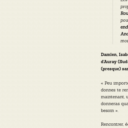
pro
Rou
pou
end
And
mon
Damien, Isab
d’Auray (Sud-
(presque) sa
« Peu importe
donnes te re
maintenant, 
donneras qua
besoin ».
Rencontrer, é