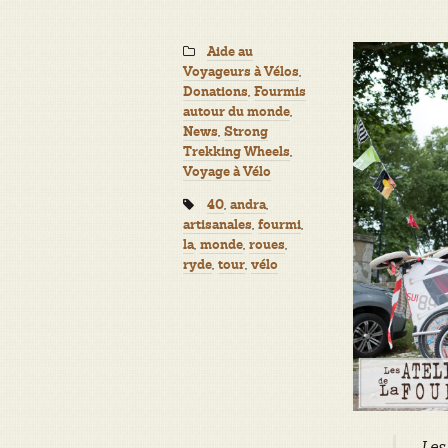
Categories:
Aide au
,
Voyageurs à Vélos
,
Donations
Fourmis
,
autour du monde
,
News
Strong
,
Trekking Wheels
Voyage à Vélo
Tags:
,
,
40
andra
,
,
artisanales
fourmi
,
,
,
la
monde
roues
,
,
ryde
tour
vélo
Les