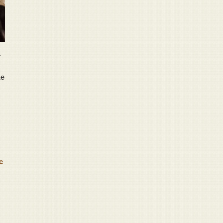
n
de
e