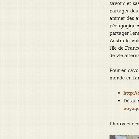
savoirs et sav
partager des 
animer des at
pédagogiques 
partager l’en
Australie, vo
l’île de Fran
de vie alterna
Pour en savoi
monde en famil
http:/
Détail 
voyag
Photos ci de