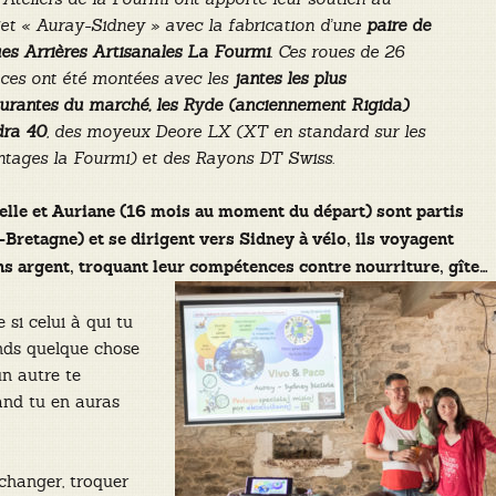
jet « Auray-Sidney » avec la fabrication d’une
paire de
es Arrières Artisanales La Fourmi
. Ces roues de 26
ces ont été montées avec les
jantes les plus
urantes du marché, les Ryde (anciennement Rigida)
ra 40
, des moyeux Deore LX (XT en standard sur les
tages la Fourmi) et des Rayons DT Swiss.
elle et Auriane (16 mois au moment du départ) sont partis
Bretagne) et se dirigent vers Sidney à vélo, ils voyagent
ns argent, troquant leur compétences contre nourriture, gîte…
 si celui à qui tu
nds quelque chose
un autre te
nd tu en auras
changer, troquer