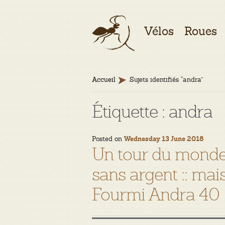
Aller
Aller
Vélos
Roues
à
au
la
contenu
navigation
Accueil
Sujets identifiés “andra”
Étiquette :
andra
Posted on
Wednesday 13 June 2018
Un tour du monde 
sans argent :: ma
Fourmi Andra 40