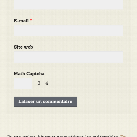
E-mail
*
Site web
Math Captcha
− 3 = 4