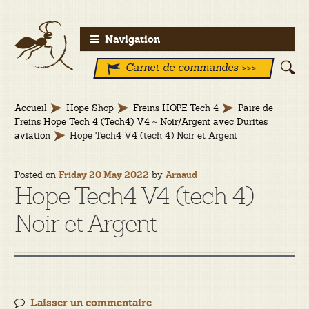
Aller
Aller
Navigation
à
au
Carnet de commandes >>>
la
contenu
navigation
Accueil
Hope Shop
Freins HOPE Tech 4
Paire de
Freins Hope Tech 4 (Tech4) V4 ~ Noir/Argent avec Durites
aviation
Hope Tech4 V4 (tech 4) Noir et Argent
Posted on
by
Friday 20 May 2022
Arnaud
Hope Tech4 V4 (tech 4)
Noir et Argent
Laisser un commentaire