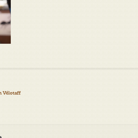
 Vélotaff
e