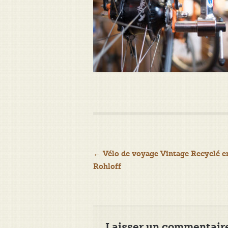
Navigation
←
Vélo de voyage Vintage Recyclé en
Rohloff
de
l’article
Laisser un commentair