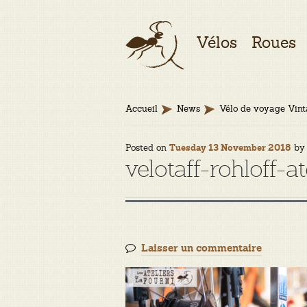
Aller
Aller
Vélos
Roues
à
au
la
contenu
navigation
Accueil
News
Vélo de voyage Vint
Posted on
b
Tuesday 13 November 2018
velotaff-rohloff-
Laisser un commentaire