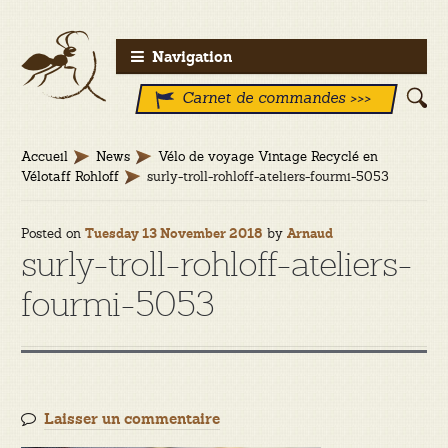
Aller
Aller
Navigation
à
au
Carnet de commandes >>>
la
contenu
navigation
Accueil
News
Vélo de voyage Vintage Recyclé en
Vélotaff Rohloff
surly-troll-rohloff-ateliers-fourmi-5053
Posted on
by
Tuesday 13 November 2018
Arnaud
surly-troll-rohloff-ateliers-
fourmi-5053
Laisser un commentaire