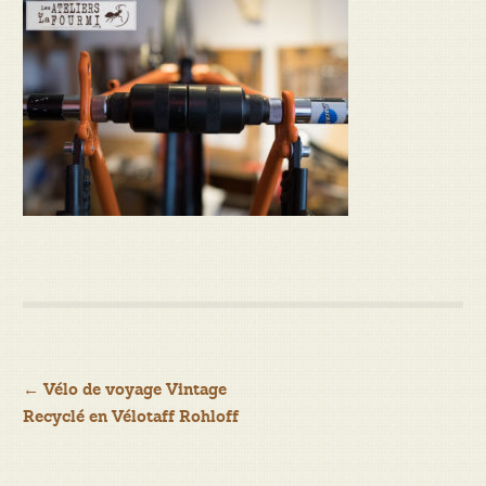
Navigation
←
Vélo de voyage Vintage
Recyclé en Vélotaff Rohloff
de
l’article