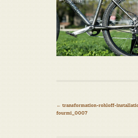
Navigation
←
transformation-rohloff-installati
fourmi_0007
de
l’article