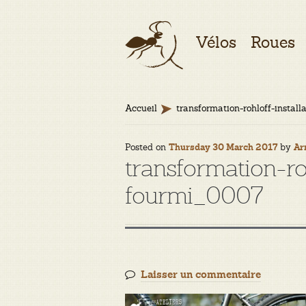
Aller
Aller
Vélos
Roues
à
au
la
contenu
navigation
Accueil
transformation-rohloff-instal
Posted on
by
Thursday 30 March 2017
Ar
transformation-roh
fourmi_0007
Laisser un commentaire