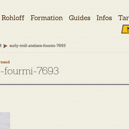
Rohloff
Formation
Guides
Infos
Tar
3
surly-troll-ateliers-fourmi-7693
rnaud
rs-fourmi-7693