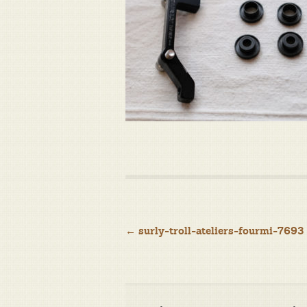
Navigation
←
surly-troll-ateliers-fourmi-7693
de
l’article