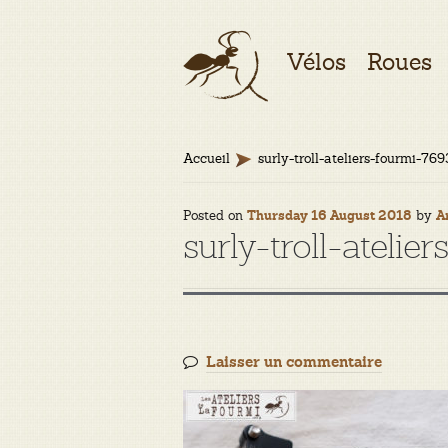
Aller
Aller
Vélos
Roues
à
au
la
contenu
navigation
Accueil
surly-troll-ateliers-fourmi-769
Posted on
by
Thursday 16 August 2018
A
surly-troll-atelie
Laisser un commentaire