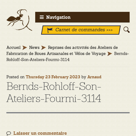
Aller
Aller
Navigation
à
au
Carnet de commandes >>>
la
contenu
navigation
Accueil
News
Reprises des activités des Ateliers de
Fabrication de Roues Artisanales et Vélos de Voyage
Bernds-
Rohloff-Son-Ateliers-Fourmi-3114
Posted on
by
Thursday 23 February 2023
Arnaud
Bernds-Rohloff-Son-
Ateliers-Fourmi-3114
Laisser un commentaire