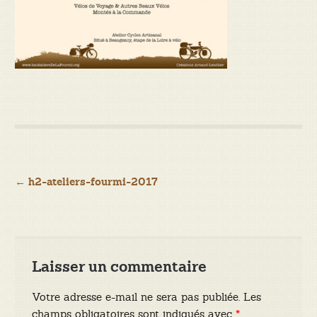
Navigation
←
h2-ateliers-fourmi-2017
de
l’article
Laisser un commentaire
Votre adresse e-mail ne sera pas publiée.
Les
champs obligatoires sont indiqués avec
*