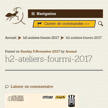
Aller
Aller
Navigation
à
au
Carnet de commandes >>>
la
contenu
navigation
Accueil
h2-ateliers-fourmi-2017
h2-ateliers-fourmi-2017
Posted on
by
Sunday 5 November 2017
Arnaud
h2-ateliers-fourmi-2017
Laisser un commentaire