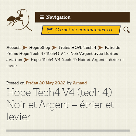
Aller
Aller
Navigation
à
au
Carnet de commandes >>>
la
contenu
navigation
Accueil
Hope Shop
Freins HOPE Tech 4
Paire de
Freins Hope Tech 4 (Tech4) V4 ~ Noir/Argent avec Durites
aviation
Hope Tech4 V4 (tech 4) Noir et Argent – étrier et
levier
Posted on
by
Friday 20 May 2022
Arnaud
Hope Tech4 V4 (tech 4)
Noir et Argent – étrier et
levier