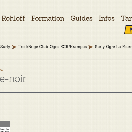
Rohloff
Formation
Guides
Infos
Tar
Surly
Troll/Brige Club, Ogre, ECR/Krampus
Surly Ogre La Four
ud
e-noir