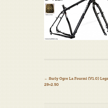
Navigation
←
Surly Ogre La Fourmi (V1.0) Leg
29×2.50
de
l’article