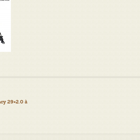
acy 29×2.0 à