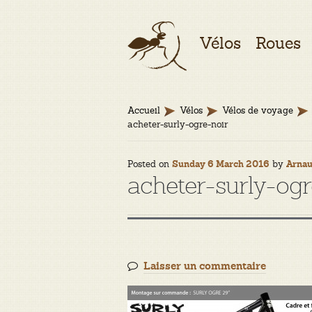
Aller
Aller
Vélos
Roues
à
au
la
contenu
navigation
Accueil
Vélos
Vélos de voyage
acheter-surly-ogre-noir
Posted on
by
Sunday 6 March 2016
Arna
acheter-surly-ogr
Laisser un commentaire