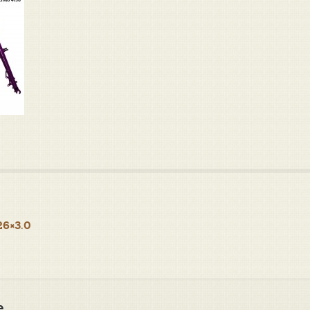
26×3.0
e