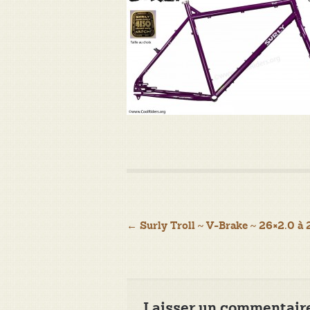
Navigation
←
Surly Troll ~ V-Brake ~ 26×2.0 à 
de
l’article
Laisser un commentair