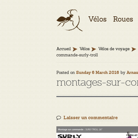
Aller
Aller
Vélos
Roues
à
au
la
contenu
navigation
Accueil
Vélos
Vélos de voyage
commande-surly-troll
Posted on
by
Sunday 6 March 2016
Arna
montages-sur-co
Laisser un commentaire