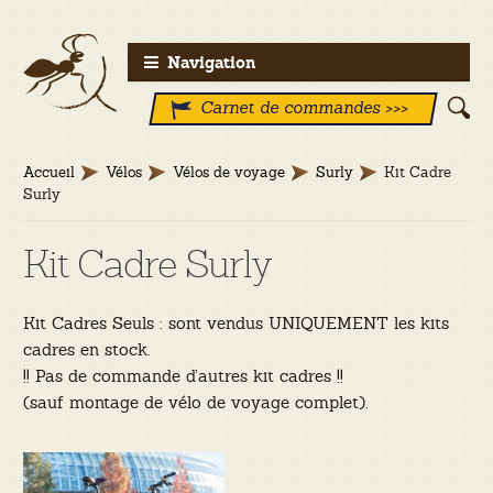
Aller
Aller
Navigation
à
au
Carnet de commandes >>>
la
contenu
navigation
Accueil
Vélos
Vélos de voyage
Surly
Kit Cadre
Surly
Kit Cadre Surly
Kit Cadres Seuls : sont vendus UNIQUEMENT les kits
cadres en stock.
!! Pas de commande d’autres kit cadres !!
(sauf montage de vélo de voyage complet).