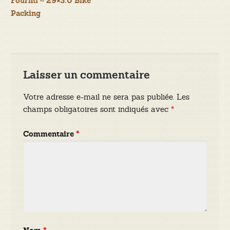
Fourmi ~ 29×3.0 Bike
Packing
l’article
Laisser un commentaire
Votre adresse e-mail ne sera pas publiée.
Les
champs obligatoires sont indiqués avec
*
Commentaire
*