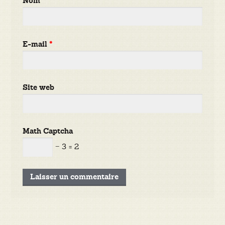
Nom
*
E-mail
*
Site web
Math Captcha
− 3 = 2