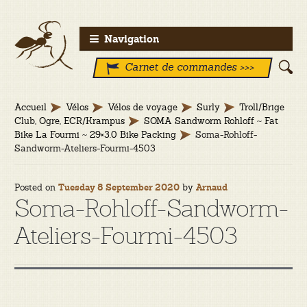
Aller
Aller
Navigation
à
au
Carnet de commandes >>>
la
contenu
navigation
Accueil
Vélos
Vélos de voyage
Surly
Troll/Brige
Club, Ogre, ECR/Krampus
SOMA Sandworm Rohloff ~ Fat
Bike La Fourmi ~ 29×3.0 Bike Packing
Soma-Rohloff-
Sandworm-Ateliers-Fourmi-4503
Posted on
by
Tuesday 8 September 2020
Arnaud
Soma-Rohloff-Sandworm-
Ateliers-Fourmi-4503