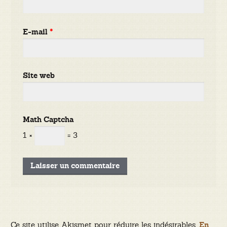
E-mail
*
Site web
Math Captcha
1 ×
= 3
Ce site utilise Akismet pour réduire les indésirables.
En