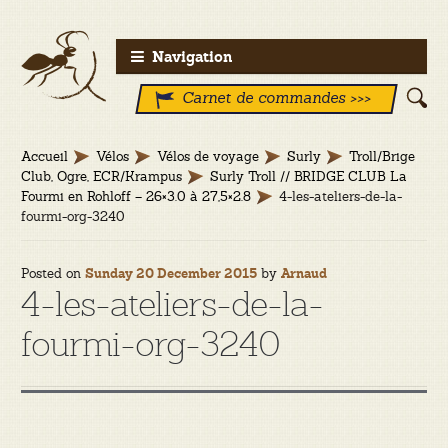
Aller
Aller
Navigation
à
au
Carnet de commandes >>>
la
contenu
navigation
Accueil
Vélos
Vélos de voyage
Surly
Troll/Brige
Club, Ogre, ECR/Krampus
Surly Troll // BRIDGE CLUB La
Fourmi en Rohloff – 26×3.0 à 27,5×2.8
4-les-ateliers-de-la-
fourmi-org-3240
Posted on
by
Sunday 20 December 2015
Arnaud
4-les-ateliers-de-la-
fourmi-org-3240