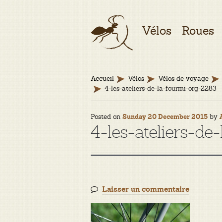
Aller
Aller
Vélos
Roues
à
au
la
contenu
navigation
Accueil
Vélos
Vélos de voyage
4-les-ateliers-de-la-fourmi-org-2283
Posted on
by
Sunday 20 December 2015
4-les-ateliers-de
Laisser un commentaire