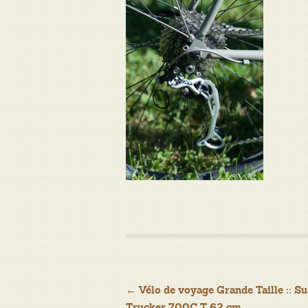
Navigation
←
Vélo de voyage Grande Taille :: Su
Trucker 700C T 62 cm