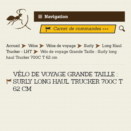
Aller
Aller
Navigation
à
au
Carnet de commandes >>>
la
contenu
navigation
Accueil
Vélos
Vélos de voyage
Surly
Long Haul
Trucker - LHT
Vélo de voyage Grande Taille :: Surly long
haul Trucker 700C T 62 cm
VÉLO DE VOYAGE GRANDE TAILLE ::
SURLY LONG HAUL TRUCKER 700C T
62 CM