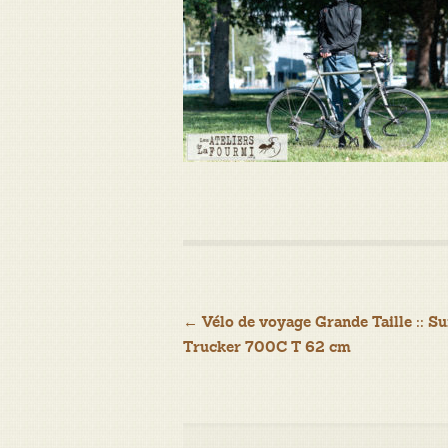
Navigation
←
Vélo de voyage Grande Taille :: Su
Trucker 700C T 62 cm
de
l’article