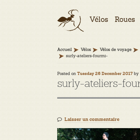
Aller
Aller
Vélos
Roues
à
au
la
contenu
navigation
Accueil
Vélos
Vélos de voyage
surly-ateliers-fourmi-
Posted on
b
Tuesday 26 December 2017
surly-ateliers-fou
Laisser un commentaire