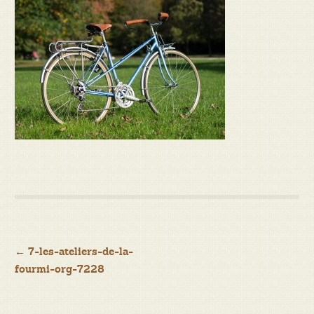
Navigation
←
7-les-ateliers-de-la-
fourmi-org-7228
de
l’article