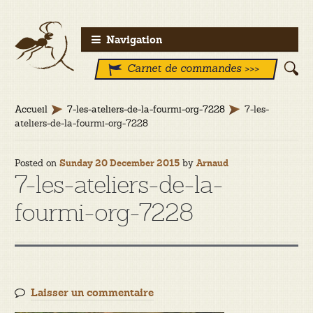
Aller
Aller
Navigation
à
au
Carnet de commandes >>>
la
contenu
navigation
Accueil
7-les-ateliers-de-la-fourmi-org-7228
7-les-
ateliers-de-la-fourmi-org-7228
Posted on
by
Sunday 20 December 2015
Arnaud
7-les-ateliers-de-la-
fourmi-org-7228
Laisser un commentaire