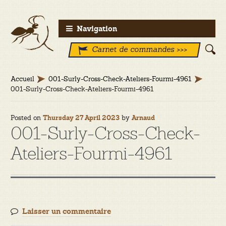
Aller
Aller
Navigation
à
au
Carnet de commandes >>>
la
contenu
navigation
Accueil
001-Surly-Cross-Check-Ateliers-Fourmi-4961
001-Surly-Cross-Check-Ateliers-Fourmi-4961
Posted on
by
Thursday 27 April 2023
Arnaud
001-Surly-Cross-Check-
Ateliers-Fourmi-4961
Laisser un commentaire