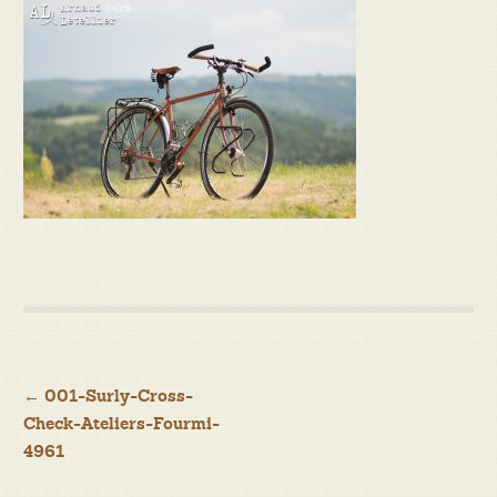
Navigation
←
001-Surly-Cross-
Check-Ateliers-Fourmi-
de
4961
l’article