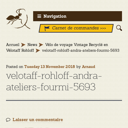
Aller
Aller
Navigation
à
au
Carnet de commandes >>>
la
contenu
navigation
Accueil
News
Vélo de voyage Vintage Recyclé en
Vélotaff Rohloff
velotaff-rohloff-andra-ateliers-fourmi-5693
Posted on
by
Tuesday 13 November 2018
Arnaud
velotaff-rohloff-andra-
ateliers-fourmi-5693
Laisser un commentaire