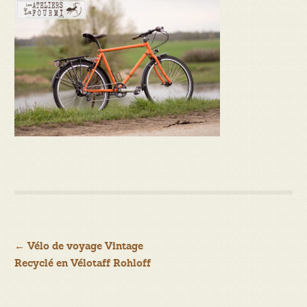
Navigation
←
Vélo de voyage Vintage
Recyclé en Vélotaff Rohloff
de
l’article