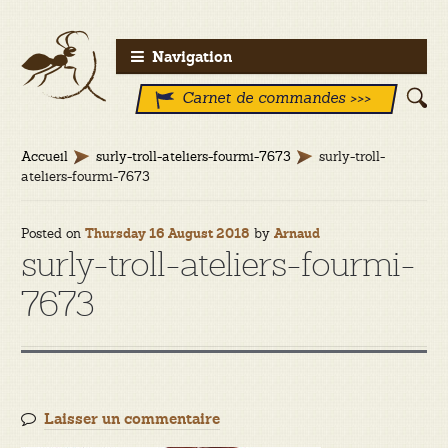
Aller
Aller
Navigation
à
au
Carnet de commandes >>>
la
contenu
navigation
Accueil
surly-troll-ateliers-fourmi-7673
surly-troll-
ateliers-fourmi-7673
Posted on
by
Thursday 16 August 2018
Arnaud
surly-troll-ateliers-fourmi-
7673
Laisser un commentaire