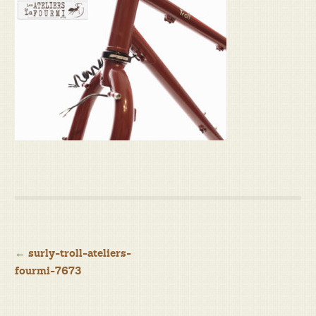
Navigation
←
surly-troll-ateliers-
fourmi-7673
de
l’article