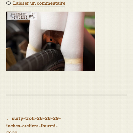
Laisser un commentaire
Navigation
←
surly-troll-26-28-29-
inches-ateliers-fourmi-
de