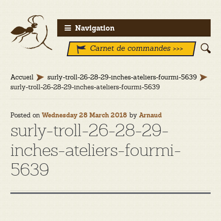
Aller
Aller
Navigation
à
au
Carnet de commandes >>>
la
contenu
navigation
Accueil
surly-troll-26-28-29-inches-ateliers-fourmi-5639
surly-troll-26-28-29-inches-ateliers-fourmi-5639
Posted on
by
Wednesday 28 March 2018
Arnaud
surly-troll-26-28-29-
inches-ateliers-fourmi-
5639