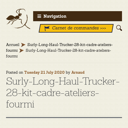
Aller
Aller
Navigation
à
au
Carnet de commandes >>>
la
contenu
navigation
Accueil
Surly-Long-Haul-Trucker-28-kit-cadre-ateliers-
fourmi
Surly-Long-Haul-Trucker-28-kit-cadre-ateliers-
fourmi
Posted on
by
Tuesday 21 July 2020
Arnaud
Surly-Long-Haul-Trucker-
28-kit-cadre-ateliers-
fourmi