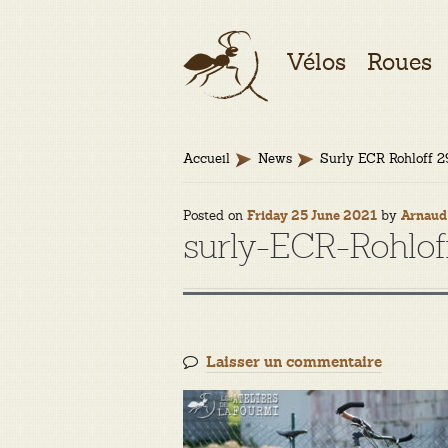
Aller
Aller
Vélos
Roues
à
au
la
contenu
navigation
Accueil
News
Surly ECR Rohloff 2
Posted on
by
Friday 25 June 2021
Arnaud
surly-ECR-Rohloff
Laisser un commentaire