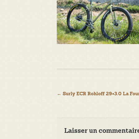
Navigation
←
Surly ECR Rohloff 29×3.0 La Fou
de
l’article
Laisser un commentair