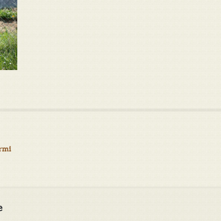
rmi
e