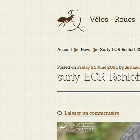
Aller
Aller
Vélos
Roues
à
au
la
contenu
navigation
Accueil
News
Surly ECR Rohloff 2
Posted on
by
Friday 25 June 2021
Arnaud
surly-ECR-Rohlof
Laisser un commentaire