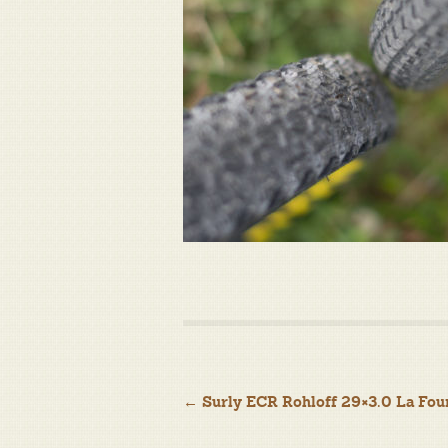
Navigation
←
Surly ECR Rohloff 29×3.0 La Fou
de