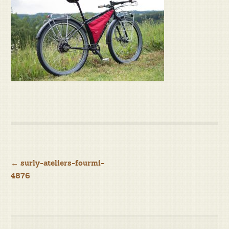
Navigation
←
surly-ateliers-fourmi-
4876
de
l’article