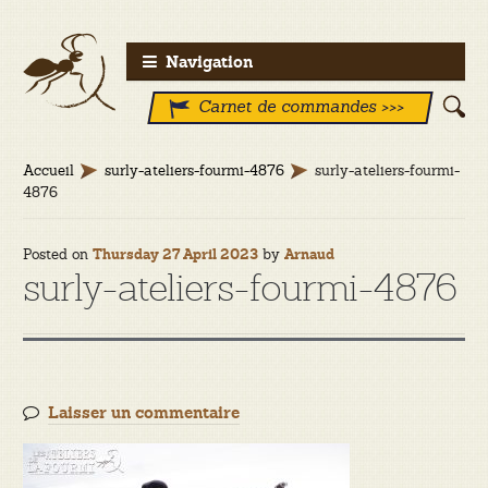
Aller
Aller
Navigation
à
au
Carnet de commandes >>>
la
contenu
navigation
Accueil
surly-ateliers-fourmi-4876
surly-ateliers-fourmi-
4876
Posted on
by
Thursday 27 April 2023
Arnaud
surly-ateliers-fourmi-4876
Laisser un commentaire