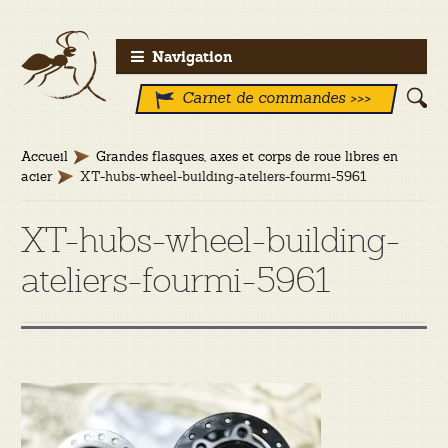
Aller
Aller
Navigation
à
au
Carnet de commandes >>>
la
contenu
navigation
Accueil
Grandes flasques, axes et corps de roue libres en
acier
XT-hubs-wheel-building-ateliers-fourmi-5961
XT-hubs-wheel-building-
ateliers-fourmi-5961