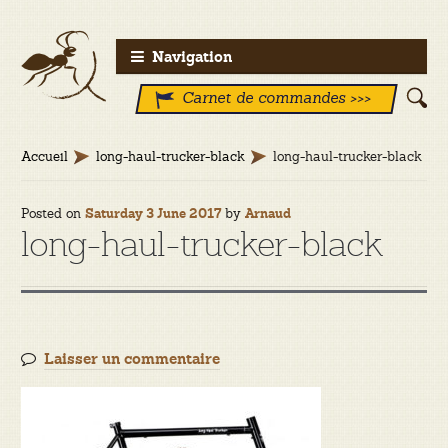
Aller
Aller
Navigation
à
au
Carnet de commandes >>>
la
contenu
navigation
Accueil
long-haul-trucker-black
long-haul-trucker-black
Posted on
by
Saturday 3 June 2017
Arnaud
long-haul-trucker-black
Laisser un commentaire