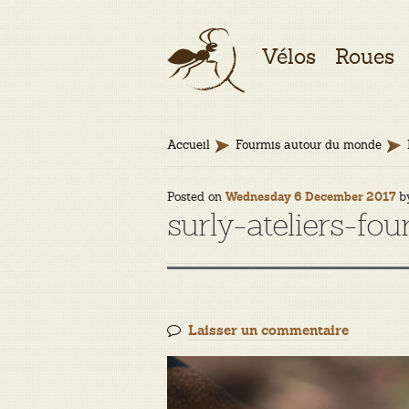
Aller
Aller
Vélos
Roues
à
au
la
contenu
navigation
Accueil
Fourmis autour du monde
Posted on
b
Wednesday 6 December 2017
surly-ateliers-fo
Laisser un commentaire