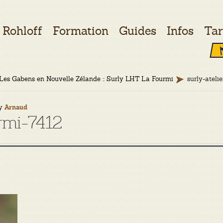
Rohloff
Formation
Guides
Infos
Tar
Les Gabens en Nouvelle Zélande :: Surly LHT La Fourmi
surly-ateli
y
Arnaud
urmi-7412