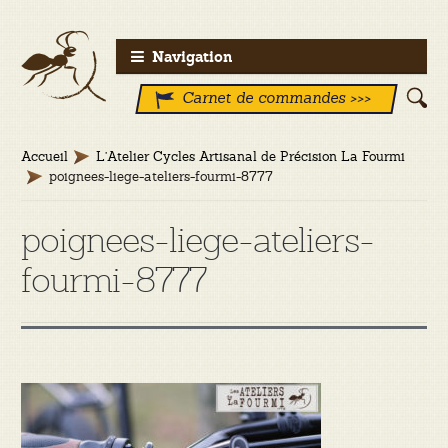
Aller
Aller
Navigation
à
au
Carnet de commandes >>>
la
contenu
navigation
Accueil
L’Atelier Cycles Artisanal de Précision La Fourmi
poignees-liege-ateliers-fourmi-8777
poignees-liege-ateliers-
fourmi-8777