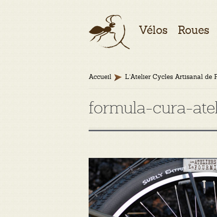
Aller
Aller
Vélos
Roues
à
au
la
contenu
navigation
Accueil
L’Atelier Cycles Artisanal de 
formula-cura-ate