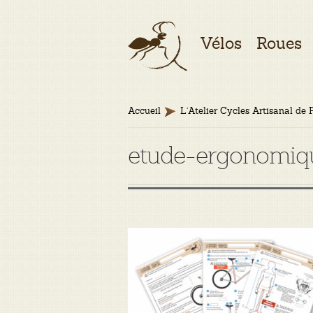
Aller
Aller
Vélos
Roues
à
au
la
contenu
navigation
Accueil
L’Atelier Cycles Artisanal de 
etude-ergonomiq