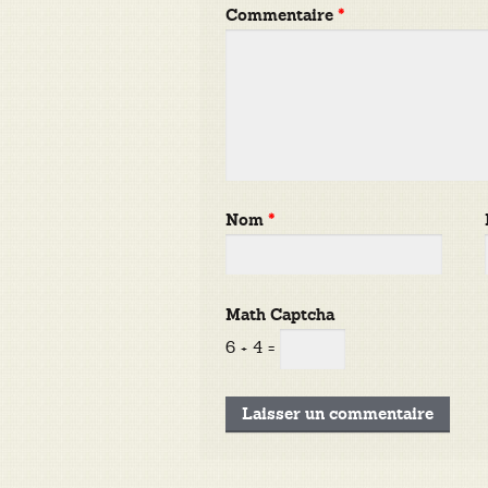
Commentaire
*
Nom
*
Math Captcha
6 + 4 =