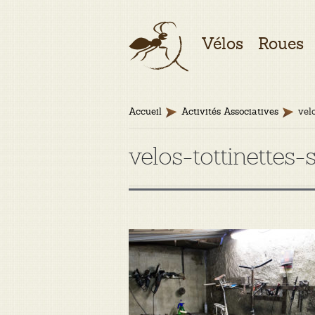
Aller
Aller
Vélos
Roues
à
au
la
contenu
navigation
Accueil
Activités Associatives
vel
velos-tottinette