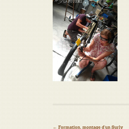
Navigation
←
Formation, montage d’un Surly