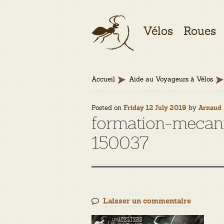
Aller
Aller
Vélos
Roues
à
au
la
contenu
navigation
Accueil
Aide au Voyageurs à Vélos
Posted on
by
Friday 12 July 2019
Arnaud
formation-mecani
150037
Laisser un commentaire