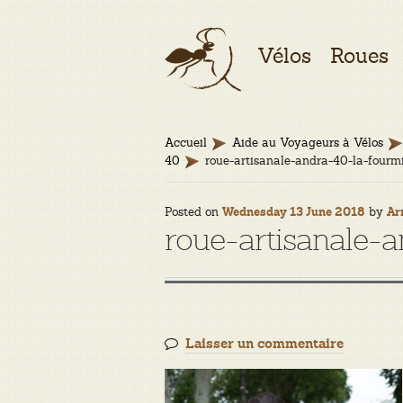
Aller
Aller
Vélos
Roues
à
au
la
contenu
navigation
Accueil
Aide au Voyageurs à Vélos
40
roue-artisanale-andra-40-la-fourm
Posted on
by
Wednesday 13 June 2018
Ar
roue-artisanale-
Laisser un commentaire