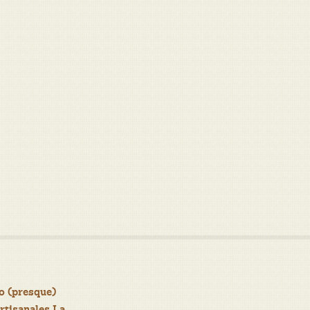
o (presque)
rtisanales La