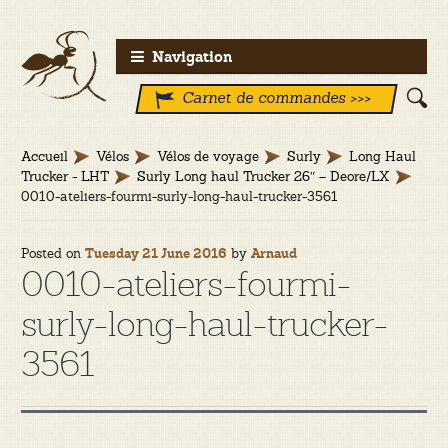
Aller
Aller
Navigation
à
au
Carnet de commandes >>>
la
contenu
navigation
Accueil
Vélos
Vélos de voyage
Surly
Long Haul
Trucker - LHT
Surly Long haul Trucker 26″ – Deore/LX
0010-ateliers-fourmi-surly-long-haul-trucker-3561
Posted on
by
Tuesday 21 June 2016
Arnaud
0010-ateliers-fourmi-
surly-long-haul-trucker-
3561