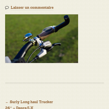
Laisser un commentaire
Navigation
←
Surly Long haul Trucker
26″ – Deore/LX