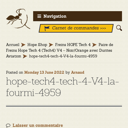
Aller
Aller
Navigation
à
au
Carnet de commandes >>>
la
contenu
navigation
Accueil
Hope Shop
Freins HOPE Tech 4
Paire de
Freins Hope Tech 4 (Tech4) V4 ~ Noir/Orange avec Durites
Aviation
hope-tech4-tech-4-V4-la-fourmi-4959
Posted on
by
Monday 13 June 2022
Arnaud
hope-tech4-tech-4-V4-la-
fourmi-4959
Laisser un commentaire