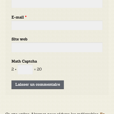
E-mail
*
Site web
Math Captcha
2 ×
= 20