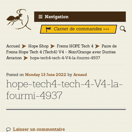
Aller
Aller
Navigation
à
au
Carnet de commandes >>>
la
contenu
navigation
Accueil
Hope Shop
Freins HOPE Tech 4
Paire de
Freins Hope Tech 4 (Tech4) V4 ~ Noir/Orange avec Durites
Aviation
hope-tech4-tech-4-V4-la-fourmi-4937
Posted on
by
Monday 13 June 2022
Arnaud
hope-tech4-tech-4-V4-la-
fourmi-4937
Laisser un commentaire