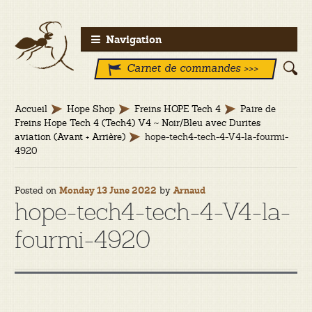
Aller
Aller
Navigation
à
au
Carnet de commandes >>>
la
contenu
navigation
Accueil
Hope Shop
Freins HOPE Tech 4
Paire de
Freins Hope Tech 4 (Tech4) V4 ~ Noir/Bleu avec Durites
aviation (Avant + Arrière)
hope-tech4-tech-4-V4-la-fourmi-
4920
Posted on
by
Monday 13 June 2022
Arnaud
hope-tech4-tech-4-V4-la-
fourmi-4920