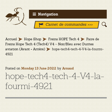
Aller
Aller
Navigation
à
au
Carnet de commandes >>>
la
contenu
navigation
Accueil
Hope Shop
Freins HOPE Tech 4
Paire de
Freins Hope Tech 4 (Tech4) V4 ~ Noir/Bleu avec Durites
aviation (Avant + Arrière)
hope-tech4-tech-4-V4-la-fourmi-
4921
Posted on
by
Monday 13 June 2022
Arnaud
hope-tech4-tech-4-V4-la-
fourmi-4921