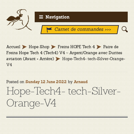
Aller
Aller
Navigation
à
au
Carnet de commandes >>>
la
contenu
navigation
Accueil
Hope Shop
Freins HOPE Tech 4
Paire de
Freins Hope Tech 4 (Tech4) V4 ~ Argent/Orange avec Durites
aviation (Avant + Arrière)
Hope-Tech4- tech-Silver-Orange-
V4
Posted on
by
Sunday 12 June 2022
Arnaud
Hope-Tech4- tech-Silver-
Orange-V4