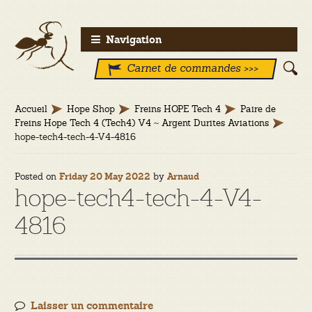
Aller
Aller
Navigation
à
au
Carnet de commandes >>>
la
contenu
navigation
Accueil
Hope Shop
Freins HOPE Tech 4
Paire de
Freins Hope Tech 4 (Tech4) V4 ~ Argent Durites Aviations
hope-tech4-tech-4-V4-4816
Posted on
by
Friday 20 May 2022
Arnaud
hope-tech4-tech-4-V4-
4816
Laisser un commentaire